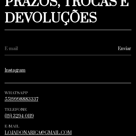
PRAZOS, TROCAS E
DEVOLUÇÕES
Instagram
WHATSAPP
5519998883337
TELEFONE
(19) 3294-0119
E-MAIL
LOJADONARICA@GMAIL.COM