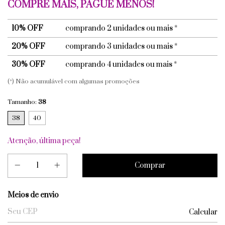
COMPRE MAIS, PAGUE MENOS!
10% OFF
comprando 2 unidades ou mais *
20% OFF
comprando 3 unidades ou mais *
30% OFF
comprando 4 unidades ou mais *
(*) Não acumulável com algumas promoções
Tamanho:
38
38
40
Atenção, última peça!
Entregas para o CEP:
Meios de envio
Calcular