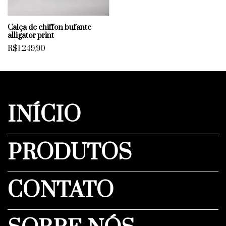
Calça de chiffon bufante
alligator print
R$1.249,90
INÍCIO
PRODUTOS
CONTATO