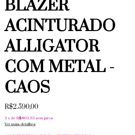
BLAZER
ACINTURADO
ALLIGATOR
COM METAL -
CAOS
R$2.590,00
3
x de
R$863,33
sem juros
Ver mais detalhes