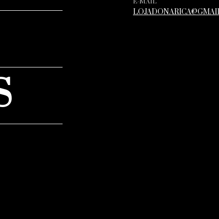
E-MAIL
LOJADONARICA@GMAI
S