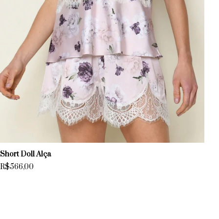
Sh
R
Short Doll Alça
R$566,00