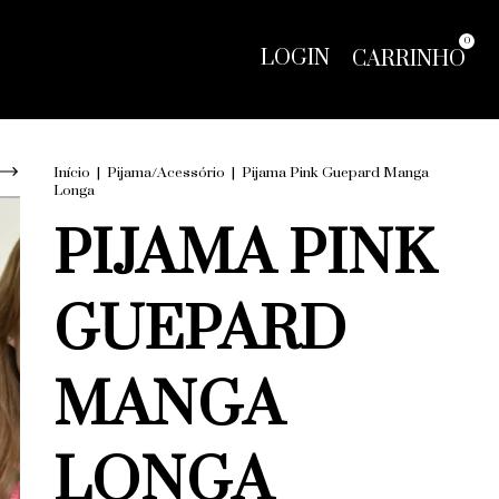
0
LOGIN
CARRINHO
Início
|
Pijama/Acessório
|
Pijama Pink Guepard Manga
Longa
PIJAMA PINK
GUEPARD
MANGA
LONGA