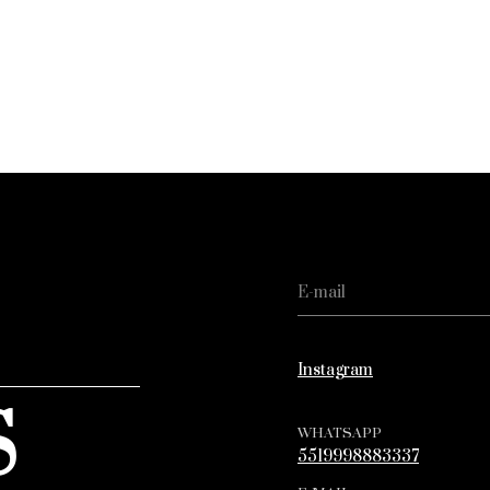
Instagram
S
WHATSAPP
5519998883337