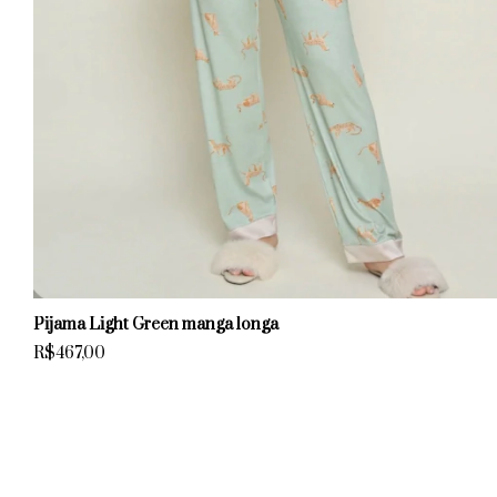
Pijama Light Green manga longa
R$467,00