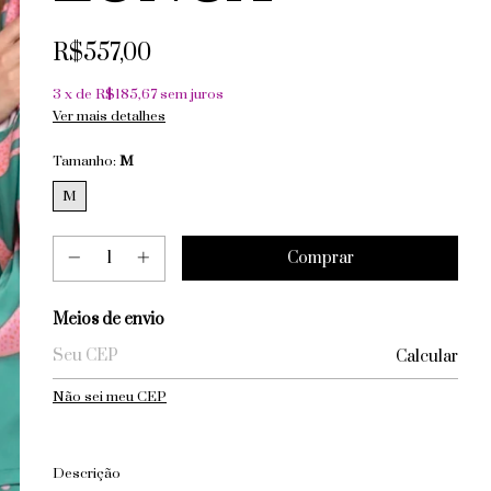
R$557,00
3
x de
R$185,67
sem juros
Ver mais detalhes
Tamanho:
M
M
Entregas para o CEP:
Meios de envio
Calcular
Não sei meu CEP
Descrição