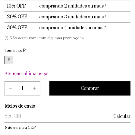
10% OFF
comprando 2 unidades ou mais *
20% OFF
comprando 3 unidades ou mais *
30% OFF
comprando 4 unidades ou mais *
(*) Não acumulável com algumas promoções
Tamanho:
P
P
Atenção, última peça!
Entregas para o CEP:
Meios de envio
Calcular
Não sei meu CEP